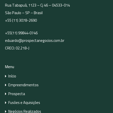
Rua Tabapuã, 1123 – Cj 46 – 04533-014
Nome
*
São Paulo – SP – Brasil
+55 (11) 3078-2690
+55(11) 99844‑0746
E-mail
*
eduardo@prospectanegocios.com.br
CRECI: 02.218-J
Site
Menu
Início
Empreendimentos
Salvar meus dados neste navegador para a
próxima vez que eu comentar.
Prospecta
Fusões e Aquisições
Negócios Realizados