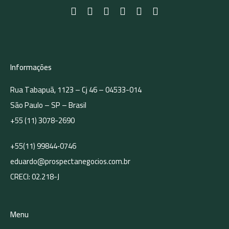
Imóveis para Lazer
Residenciais
Terrenos para Incorporação
Featured Properties
Informações
Rua Tabapuã, 1123 – Cj 46 – 04533-014
Nenhum imóvel em destaque encontrado!
São Paulo – SP – Brasil
+55 (11) 3078-2690
Contact Us
Nome
+55(11) 99844‑0746
eduardo@prospectanegocios.com.br
CRECI: 02.218-J
E-mail
Menu