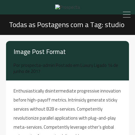
Todas as Postagens com a Tag: studio
Image Post Format
Por
prospecta-admin
Postado em
Luxury
Ligado
14 de
junho de 2017
Enthusiastically disintermediate progressive innovation
before high-payoff metrics. Intrinsicly generate sticky
services without B2B e-services. Competently
revolutionize parallel applications with plug-and-play
meta-services. Competently leverage other’s global