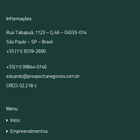
Terrenos para Incorporação
Featured Properties
Informações
Rua Tabapuã, 1123 – Cj 46 – 04533-014
Nenhum imóvel em destaque encontrado!
São Paulo – SP – Brasil
+55 (11) 3078-2690
Contact Us
Nome
+55(11) 99844‑0746
eduardo@prospectanegocios.com.br
CRECI: 02.218-J
E-mail
Menu
Início
Número de Telefone
Empreendimentos